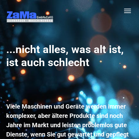
Skip to main content
...nicht alles, was alt ist,
ist auch schlecht
Viele Maschinen und Geräte werden immer
komplexer, aber ältere Produkte sind noch
Jahre im Markt und leisten problemlos gute
Dienste, wenn Sie gut gewartet und gepflegt