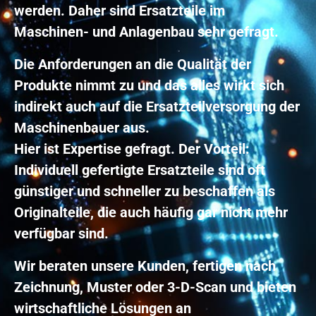
werden. Daher sind Ersatzteile im
Maschinen- und Anlagenbau sehr gefragt.
Die Anforderungen an die Qualität der
Produkte nimmt zu und das alles wirkt sich
indirekt auch auf die Ersatzteilversorgung der
Maschinenbauer aus.
Hier ist Expertise gefragt. Der Vorteil:
Individuell gefertigte Ersatzteile sind oft
günstiger und schneller zu beschaffen als
Originalteile, die auch häufig gar nicht mehr
verfügbar sind.
Wir beraten unsere Kunden, fertigen nach
Zeichnung, Muster oder 3-D-Scan und bieten
wirtschaftliche Lösungen an