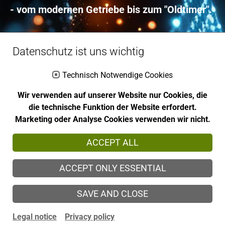
- vom modernen Getriebe bis zum "Oldtimer".
Alles ist machbar - Geht nicht gibt´s nicht!
Datenschutz ist uns wichtig
Technisch Notwendige Cookies
Show larger version
Show larger version
Wir verwenden auf unserer Website nur Cookies, die
die technische Funktion der Website erfordert.
Marketing oder Analyse Cookies verwenden wir nicht.
ACCEPT ALL
ACCEPT ONLY ESSENTIAL
SAVE AND CLOSE
Legal notice
Privacy policy
ZaMa GmbH & Co KG | Moorweg 91 24582 Bordesholm Germany | Tel: +49